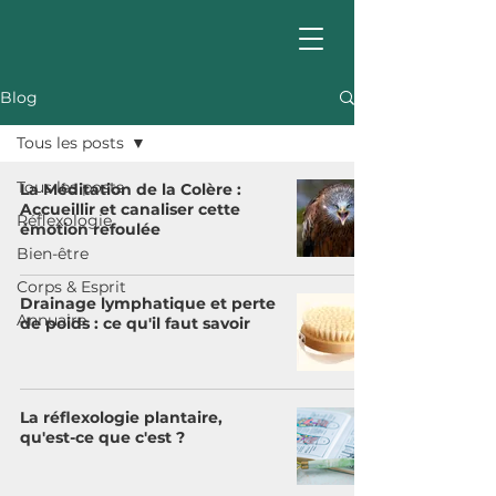
Blog
Tous les posts
Tous les posts
La Méditation de la Colère :
Accueillir et canaliser cette
Réflexologie
émotion refoulée
Bien-être
Corps & Esprit
Drainage lymphatique et perte
Annuaire
de poids : ce qu'il faut savoir
La réflexologie plantaire,
qu'est-ce que c'est ?