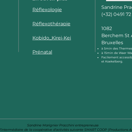
Sandrine Pra
Réflexologie
(+32) 0491 72
Réflexothérapie
1082
Berchem St 
Kobido_Kirei-Kei
Bruxelles
à 5min des Thermes
Prénatal
à 15min de Waer War
Facilement accessib
et Koekelberg.
Sandrine Marignier Pracchini entrepreneuse
r l’intermédiaire de la coopérative d’activités suivante SMART COOP (Productions A