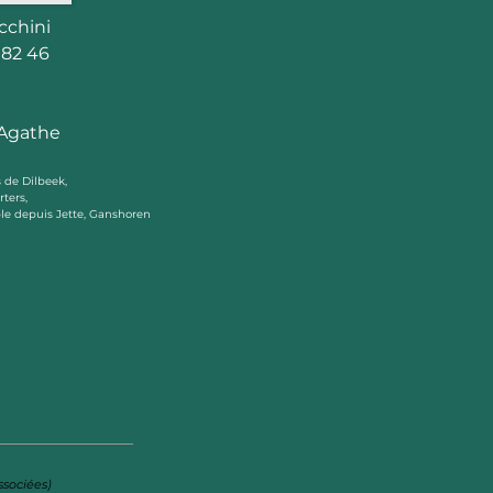
cchini
 82 46
Agathe
 de Dilbeek,
ters,
le depuis Jette, Ganshoren
ssociées)