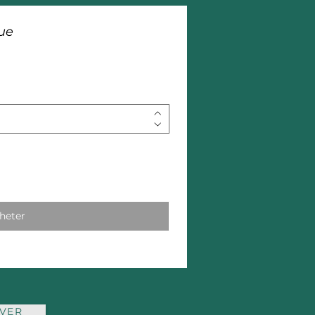
ue
heter
VER