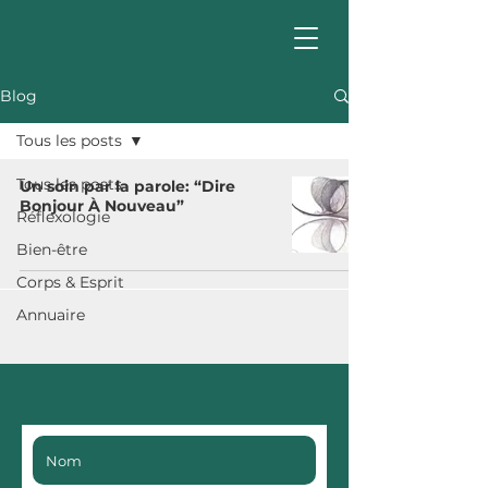
Blog
Tous les posts
Tous les posts
Un soin par la parole: “Dire
Bonjour À Nouveau”
Réflexologie
Bien-être
Corps & Esprit
Annuaire