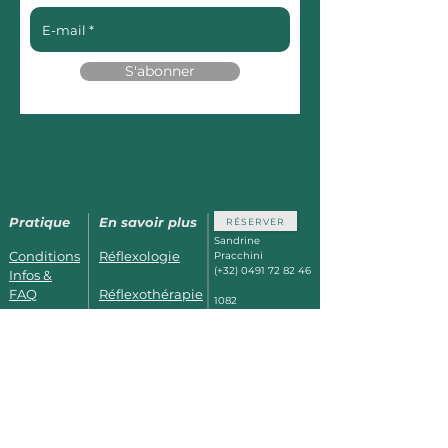
S'abonner
Pratique
En savoir plus
RÉSERVER
Sandrine
Conditions
Réflexologie
Pracchini
(+32)
0491 72 82 46
Infos &
FAQ
Réflexothérapie
1082
Berchem St
Horaires &
Kobido_Kirei-
Agathe
Bruxelles
Photos
Kei
à 5min des Thermes de
Dilbeek,
à 15min de Waer
Se former
Prénatal
Warters,
Facilement accessible
depuis Jette, Ganshoren
et Koekelberg.