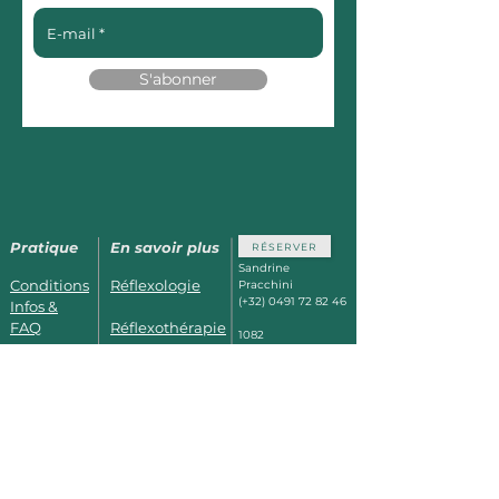
S'abonner
Pratique
En savoir plus
RÉSERVER
Sandrine
Conditions
Réflexologie
Pracchini
(+32)
0491 72 82 46
Infos &
FAQ
Réflexothérapie
1082
Berchem St
Horaires &
Kobido_Kirei-
Agathe
Bruxelles
Photos
Kei
à 5min des Thermes de
Dilbeek,
à 15min de Waer
Se former
Prénatal
Warters,
Facilement accessible
depuis Jette, Ganshoren
et Koekelberg.