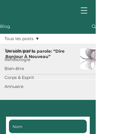
Blog
Tous les posts
Tous les posts
Un soin par la parole: “Dire
Bonjour À Nouveau”
Réflexologie
Bien-être
Corps & Esprit
Annuaire