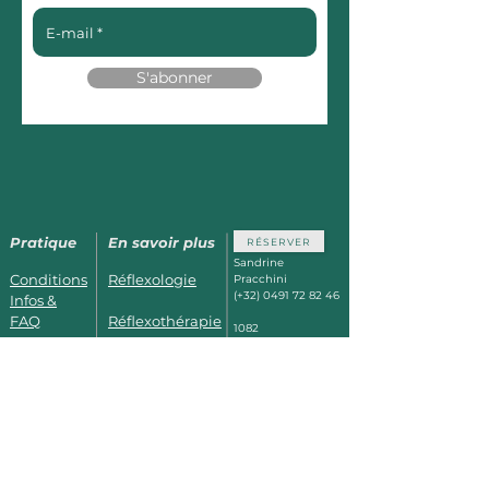
S'abonner
Pratique
En savoir plus
RÉSERVER
Sandrine
Conditions
Réflexologie
Pracchini
(+32)
0491 72 82 46
Infos &
FAQ
Réflexothérapie
1082
Berchem St
Horaires &
Kobido_Kirei-
Agathe
Bruxelles
Photos
Kei
à 5min des Thermes de
Dilbeek,
à 15min de Waer
Se former
Prénatal
Warters,
Facilement accessible
depuis Jette, Ganshoren
et Koekelberg.