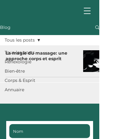
Blog
Tous les posts
Tous les posts
La magie du massage: une
approche corps et esprit
Réflexologie
Bien-être
Corps & Esprit
Annuaire