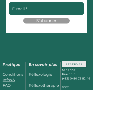
S'abonner
Pratique
En savoir plus
RÉSERVER
Sandrine
Conditions
Réflexologie
Pracchini
(+32)
0491 72 82 46
Infos &
FAQ
Réflexothérapie
1082
Berchem St
Horaires &
Kobido_Kirei-
Agathe
Bruxelles
Photos
Kei
à 5min des Thermes de
Dilbeek,
à 15min de Waer
Se former
Prénatal
Warters,
Facilement accessible
depuis Jette, Ganshoren
et Koekelberg.