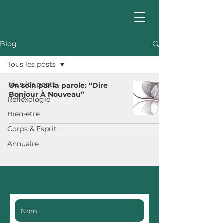
Blog
Tous les posts
Tous les posts
Un soin par la parole: “Dire
Bonjour À Nouveau”
Réflexologie
Bien-être
Corps & Esprit
Annuaire