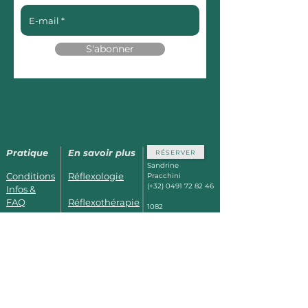
S'abonner
Pratique
En savoir plus
RÉSERVER
Sandrine
Conditions
Réflexologie
Pracchini
(+32)
0491 72 82 46
Infos &
FAQ
Réflexothérapie
1082
Berchem St
Horaires &
Kobido_Kirei-
Agathe
Bruxelles
Photos
Kei
à 5min des Thermes de
Dilbeek,
à 15min de Waer
Se former
Prénatal
Warters,
Facilement accessible
depuis Jette, Ganshoren
et Koekelberg.