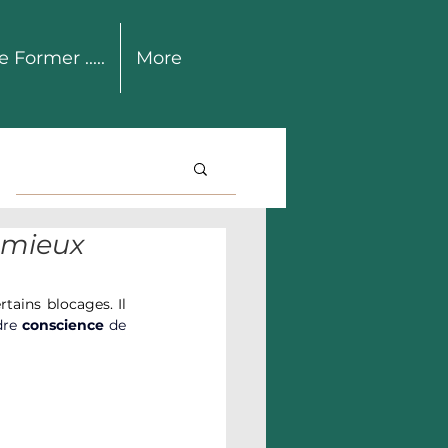
e Former .....
More
 mieux
ains blocages. Il 
re 
conscience
 de 