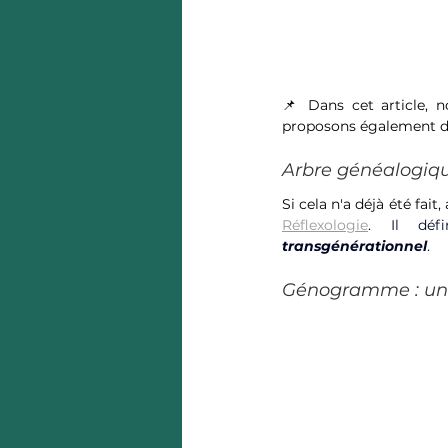
📌 Dans cet article,
proposons également des
Arbre généalogi
Si cela n'a déjà été fait, 
Réflexologie
. 
Il dé
transgénérationnel
. 
Génogramme : un o