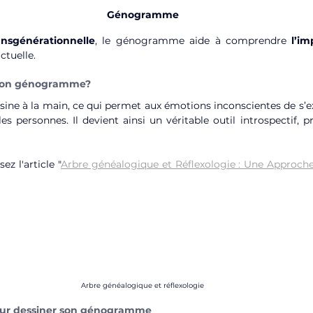
Génogramme
ansgénérationnelle
, le génogramme aide à comprendre 
l’im
ctuelle.
son génogramme?
ne à la main, ce qui permet aux émotions inconscientes de s’ex
les personnes. Il devient ainsi un véritable outil introspectif, p
sez l'article "
Arbre généalogique et Réflexologie : Une Approch
Arbre généalogique et réflexologie
our dessiner son génogramme 