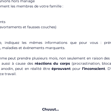
: unions hors mariage
ement les membres de votre famille :
ents
 avortements et fausses couches)
e, indiquez les mêmes informations que pour vous : pré
n, maladies et événements marquants.
e peut prendre plusieurs mois, non seulement en raison des di
 aussi à cause des 
réactions du corps
 (procrastination, bloca
anodin, peut en réalité être 
éprouvant
 pour 
l’inconscient
. D
e travail.
Chuuut...