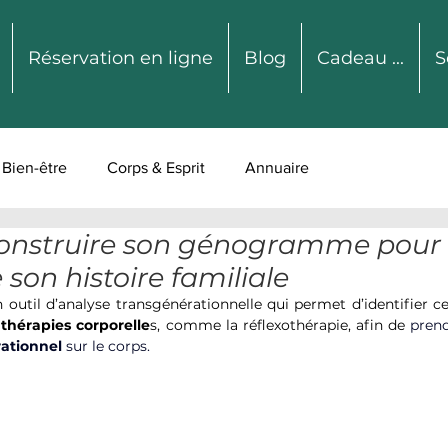
Réservation en ligne
Blog
Cadeau ...
S
Bien-être
Corps & Esprit
Annuaire
nstruire son génogramme pour
on histoire familiale
til d’analyse transgénérationnelle qui permet d’identifier cert
 
thérapies corporelle
s, comme la réflexothérapie, afin de 
prend
ationnel
 sur le corps.