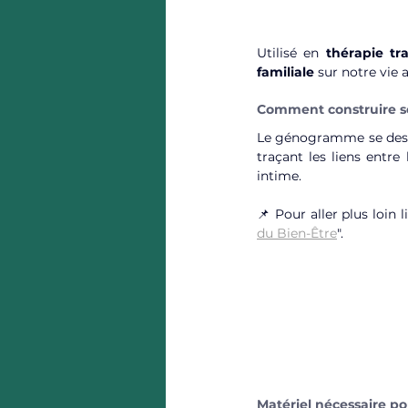
Utilisé en 
thérapie tr
familiale
 sur notre vie a
Comment construire 
Le génogramme se dessi
traçant les liens entre 
intime.
📌 Pour aller plus loin li
du Bien-Être
".
Matériel nécessaire p