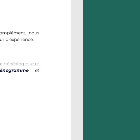
omplément, nous 
ur d'expérience. 
e généalogique et 
énogramme
 et 