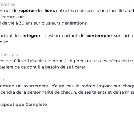
gramme
ermet de 
repérer
 des 
liens
 entre les membres d’une famille ou d
ire communes
de vie à 30 ans sur plusieurs générations.
urtout les 
intégrer
, il est important de 
contempler
 son arbre
n soi.
thérapie 
s de réflexothérapie aideront à digérer toutes ces découvertes 
arlera de ce dont il a besoin de se libérer.
le
, comme un avortement, n’aura pas le même impact sur chaq
épendra de la personnalité de chacun, de ses talents et de sa miss
érapeutique Complète