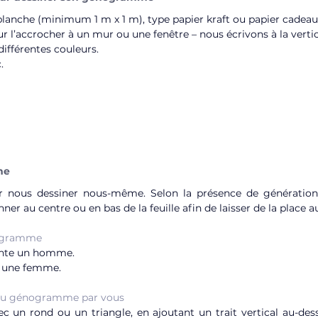
blanche (minimum 1 m x 1 m), type papier kraft ou papier cadeau
ur l’accrocher à un mur ou une fenêtre – nous écrivons à la vertic
différentes couleurs.
.
 grande feuille blanche pour construire 
génogramme
me
ous dessiner nous-même. Selon la présence de générations s
nner au centre ou en bas de la feuille afin de laisser de la place 
ogramme
ente un homme.
e une femme.
du génogramme par vous
 un rond ou un triangle, en ajoutant un trait vertical au-dess