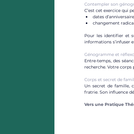
Contempler son géno
C’est cet exercice qui p
dates d’anniversa
changement radical 
Pour les identifier et s
informations s’infuser e
Génogramme et réflexo
Entre-temps, des séance
recherche. Votre corps p
Corps et secret de famil
Un secret de famille
fratrie. Son influence d
Vers une Pratique Th