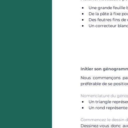
Une grande feuille 
De la pâte à fixe po
Des feutres fins de 
Un correcteur blanc
Initier son génogram
Nous commençons par n
préférable de se positio
Nomenclature du gén
Un triangle représ
Un rond représent
Commencez le dessin 
Dessinez-vous donc avec