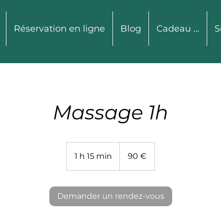
Réservation en ligne
Blog
Cadeau ...
S
Massage 1h
90
euros
1 h 15 min
1
90 €
1
5
m
Demander un rendez-vous
i
n