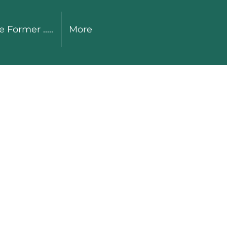
e Former .....
More