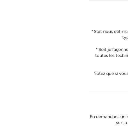
* Soit nous défini
ty
* Soit je façonn
toutes les tech
Notez que si vous
En demandant un re
sur l