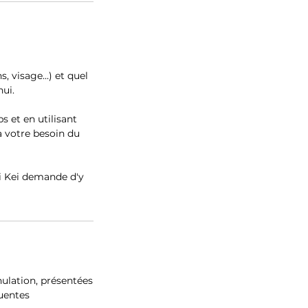
 visage...) et quel
ui.
s et en utilisant
 votre besoin du
ei Kei demande d'y
ulation, présentées
uentes