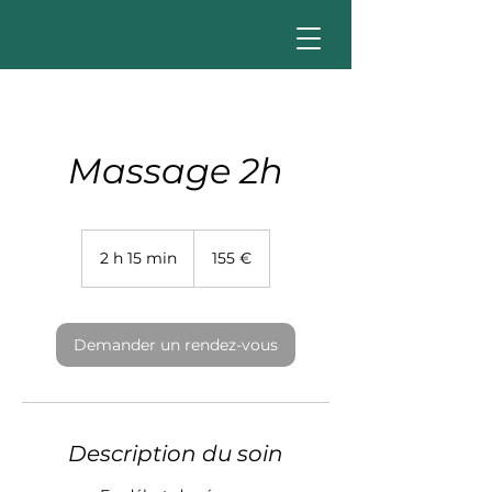
Massage 2h
155
euros
2 h 15 min
2
155 €
h
1
5
m
Demander un rendez-vous
i
n
Description du soin