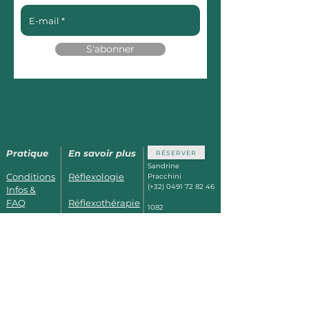
S'abonner
Pratique
En savoir plus
RÉSERVER
Sandrine
Conditions
Réflexologie
Pracchini
(+32)
0491 72 82 46
Infos &
FAQ
Réflexothérapie
1082
Berchem St
Horaires &
Kobido_Kirei-
Agathe
Bruxelles
Photos
Kei
à 5min des Thermes de
Dilbeek,
à 15min de Waer
Se former
Prénatal
Warters,
Facilement accessible
depuis Jette, Ganshoren
et Koekelberg.