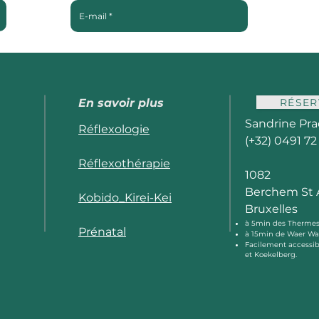
RÉSER
En savoir plus
Sandrine Pra
Réflexologie
(+32) 0491 72
Réflexothérapie
1082
Berchem St 
Kobido_Kirei-Kei
Bruxelles
à 5min des Thermes
Prénatal
à 15min de Waer War
Facilement accessib
et Koekelberg.