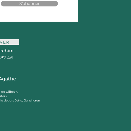
S'abonner
VER
cchini
 82 46
Agathe
 de Dilbeek,
ters,
le depuis Jette, Ganshoren